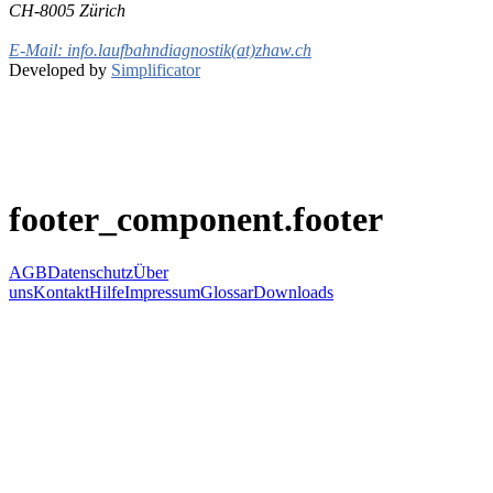
CH-8005 Zürich
E-Mail: info.laufbahndiagnostik(at)zhaw.ch
Developed by
Simplificator
footer_component.footer
AGB
Datenschutz
Über
uns
Kontakt
Hilfe
Impressum
Glossar
Downloads